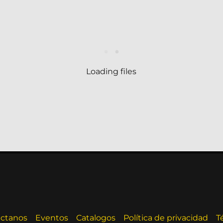
Loading files
ctanos
Eventos
Catalogos
Política de privacidad
T